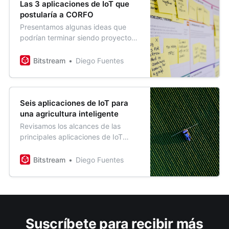
Las 3 aplicaciones de IoT que
postularía a CORFO
Presentamos algunas ideas que
podrían terminar siendo proyectos
ganadores en cualquier fondo
concursable. Te invitamos a leerlas,
Bitstream
Diego Fuentes
¡quién sabe, tal vez te inspiren
nuevas ideas!
Seis aplicaciones de IoT para
una agricultura inteligente
Revisamos los alcances de las
principales aplicaciones de IoT
para la agricultura y los desafíos
que enfrentará la industria en los
Bitstream
Diego Fuentes
próximos años. Entendiendo las
posibilidades actuales podemos
soñar con nuevas y mejores
soluciones.
Suscríbete para recibir más