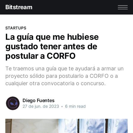
Bitstream
STARTUPS
La guía que me hubiese
gustado tener antes de
postular a CORFO
Te traemos una guía que te ayudará a armar un
proyecto sólido para postularlo a CORFO o a
cualquier otra convocatoria o concurso.
Diego Fuentes
27 de jun. de 2023
•
6 min read