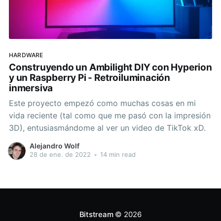
HARDWARE
Construyendo un Ambilight DIY con Hyperion
y un Raspberry Pi - Retroiluminación
inmersiva
Este proyecto empezó como muchas cosas en mi
vida reciente (tal como que me pasó con la impresión
3D), entusiasmándome al ver un video de TikTok xD.
Alejandro Wolf
28 de ene. de 2022
•
14 min read
Bitstream
© 2026