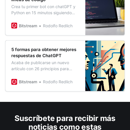
Crea tu primer bot con chatGPT y
Python en 15 minutos siguiendo
esta guía básica
Bitstream
Rodolfo Redlich
5 formas para obtener mejores
respuestas de ChatGPT
Acaba de publicarse un nuevo
artículo con 26 principios para
mejorar las respuestas de LLMs
hasta en un 50%. Aquí te
Bitstream
Rodolfo Redlich
compartimos las 5 formas
principales de obtener mejores
respuestas de ChatGPT (con
ejemplos)
Suscríbete para recibir más
noticias como estas