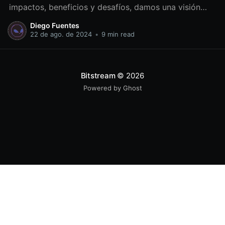
impactos, beneficios y desafíos, damos una visión
global de cómo la digitalización puede cambiar el
Diego Fuentes
rumbo de la industria.
22 de ago. de 2024
•
9 min read
Bitstream
© 2026
Powered by Ghost