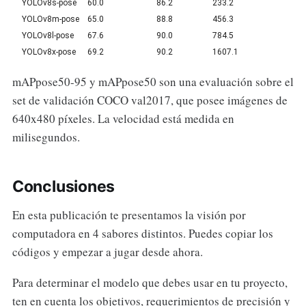
YOLOv8s-pose
60.0
86.2
233.2
YOLOv8m-pose
65.0
88.8
456.3
YOLOv8l-pose
67.6
90.0
784.5
YOLOv8x-pose
69.2
90.2
1607.1
mAPpose50-95 y mAPpose50 son una evaluación sobre el
set de validación COCO val2017, que posee imágenes de
640x480 píxeles. La velocidad está medida en
milisegundos.
Conclusiones
En esta publicación te presentamos la visión por
computadora en 4 sabores distintos. Puedes copiar los
códigos y empezar a jugar desde ahora.
Para determinar el modelo que debes usar en tu proyecto,
ten en cuenta los objetivos, requerimientos de precisión y