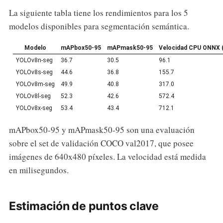
La siguiente tabla tiene los rendimientos para los 5
modelos disponibles para segmentación semántica.
Modelo
mAPbox50-95
mAPmask50-95
Velocidad CPU ONNX 
YOLOv8n-seg
36.7
30.5
96.1
YOLOv8s-seg
44.6
36.8
155.7
YOLOv8m-seg
49.9
40.8
317.0
YOLOv8l-seg
52.3
42.6
572.4
YOLOv8x-seg
53.4
43.4
712.1
mAPbox50-95 y mAPmask50-95 son una evaluación
sobre el set de validación COCO val2017, que posee
imágenes de 640x480 píxeles. La velocidad está medida
en milisegundos.
Estimación de puntos clave