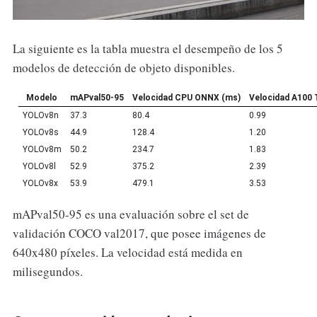
La siguiente es la tabla muestra el desempeño de los 5
modelos de detección de objeto disponibles.
Modelo
mAPval50-95
Velocidad CPU ONNX (ms)
Velocidad A100
YOLOv8n
37.3
80.4
0.99
YOLOv8s
44.9
128.4
1.20
YOLOv8m
50.2
234.7
1.83
YOLOv8l
52.9
375.2
2.39
YOLOv8x
53.9
479.1
3.53
mAPval50-95 es una evaluación sobre el set de
validación COCO val2017, que posee imágenes de
640x480 píxeles. La velocidad está medida en
milisegundos.