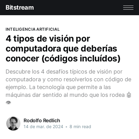
Bitstream
INTELIGENCIA ARTIFICIAL
4 tipos de visión por
computadora que deberías
conocer (códigos incluídos)
Descubre los 4 desafíos típicos de visión por
computadora y como resolverlos con código de
ejemplo. La tecnología que permite a las
máquinas dar sentido al mundo que los rodea 🤖
👁️
Rodolfo Redlich
14 de mar. de 2024
•
8 min read