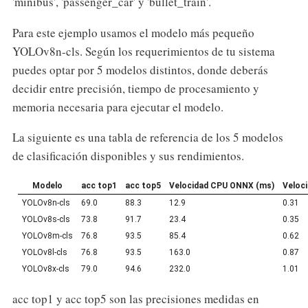
'minibus', 'passenger_car' y 'bullet_train'.
Para este ejemplo usamos el modelo más pequeño
YOLOv8n-cls. Según los requerimientos de tu sistema
puedes optar por 5 modelos distintos, donde deberás
decidir entre precisión, tiempo de procesamiento y
memoria necesaria para ejecutar el modelo.
La siguiente es una tabla de referencia de los 5 modelos
de clasificación disponibles y sus rendimientos.
Modelo
acc top1
acc top5
Velocidad CPU ONNX (ms)
Veloc
YOLOv8n-cls
69.0
88.3
12.9
0.31
YOLOv8s-cls
73.8
91.7
23.4
0.35
YOLOv8m-cls
76.8
93.5
85.4
0.62
YOLOv8l-cls
76.8
93.5
163.0
0.87
YOLOv8x-cls
79.0
94.6
232.0
1.01
acc top1 y acc top5 son las precisiones medidas en