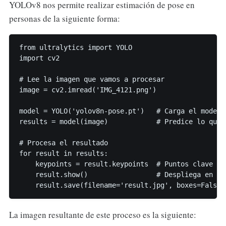
YOLOv8 nos permite realizar estimación de pose en
personas de la siguiente forma:
from ultralytics import YOLO

import cv2

# Lee la imagen que vamos a procesar

image = cv2.imread('IMG_4121.png')

model = YOLO('yolov8n-pose.pt')   # Carga el modelo
results = model(image)            # Predice lo que h
# Procesa el resultado

for result in results:

    keypoints = result.keypoints  # Puntos clave pa
    result.show()                 # Despliega en pan
    result.save(filename='result.jpg', boxes=False)
La imagen resultante de este proceso es la siguiente: