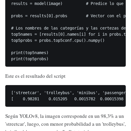
results = model(image)          # Predice lo que hay
probs = results[0].probs        # Vector con el por
# Los nombres de las categorías y las certezas de ca
top5names = [results[0].names[i] for i in probs.top5
top5probs = probs.top5conf.cpu().numpy()

print(top5names)

Este es el resultado del script
['streetcar', 'trolleybus', 'minibus', 'passenger_c
Según YOLOv8, la imagen corresponde en un 98,3% a un
'streetcar', luego, con menor probabilidad a un 'trolleybus',