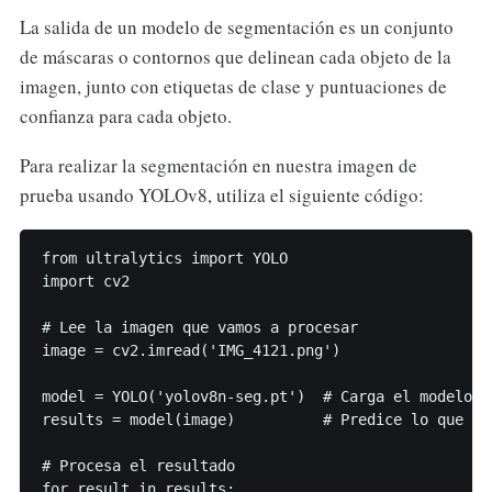
La salida de un modelo de segmentación es un conjunto
de máscaras o contornos que delinean cada objeto de la
imagen, junto con etiquetas de clase y puntuaciones de
confianza para cada objeto.
Para realizar la segmentación en nuestra imagen de
prueba usando YOLOv8, utiliza el siguiente código:
from ultralytics import YOLO

import cv2

# Lee la imagen que vamos a procesar

image = cv2.imread('IMG_4121.png')

model = YOLO('yolov8n-seg.pt')  # Carga el modelo p
results = model(image)          # Predice lo que hay
# Procesa el resultado

for result in results:
